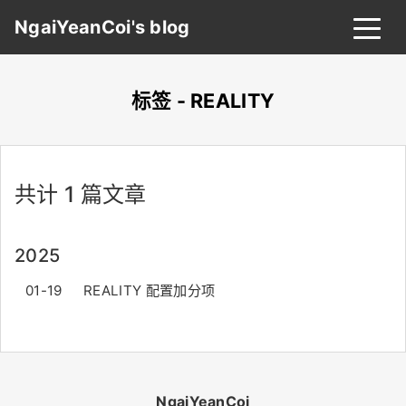
NgaiYeanCoi's blog
标签 - REALITY
首页
归档
分类
共计 1 篇文章
标签
关于
友链
2025
搜索
关灯
01-19
REALITY 配置加分项
NgaiYeanCoi