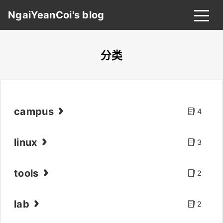
NgaiYeanCoi's blog
分类
首页
归档
分类
标签
关于
友链
campus
4
linux
3
搜索
关灯
tools
2
lab
2