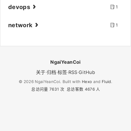
devops
1
network
1
NgaiYeanCoi
关于
·
归档
·
标签
·
RSS
·
GitHub
©
2026
NgaiYeanCoi. Built with
Hexo
and
Fluid
.
总访问量
7631
次
总访客数
4676
人