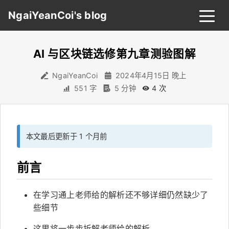
NgaiYeanCoi's blog
AI 与区块链选修第九章测验图解
首页
归档
分类
NgaiYeanCoi
2024年4月15日 晚上
551 字
5 分钟
4
次
标签
关于
友链
本文最后更新于 1 个月前
搜索
关灯
前言
在学习通上老师给的解析还不够详细仍然缺少了
些细节
这里将一步步拆解老师给的解析